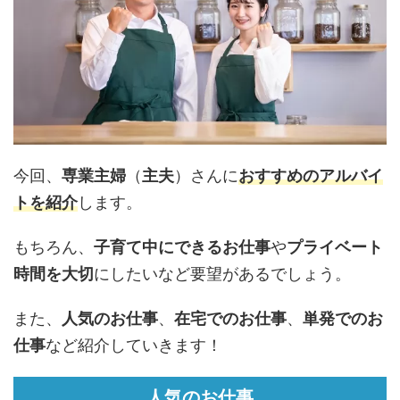
今回、
専業主婦
（
主夫
）さんに
おすすめの
アルバイ
ト
を紹介
します。
もちろん、
子育て中にできるお仕事
や
プライベート
時間を大切
にしたいなど要望があるでしょう。
また、
人気のお仕事
、
在宅でのお仕事
、
単発でのお
仕事
など紹介していきます！
人気のお仕事