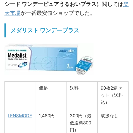
シード ワンデーピュアうるおいプラス
に関しては
楽
天市場
が一番最安値ショップでした。
メダリスト ワンデープラス
価格
送料
90枚2箱セ
ット（送料
込）
LENSMODE
1,480円
300円（最
取扱なし
低送料800
円）