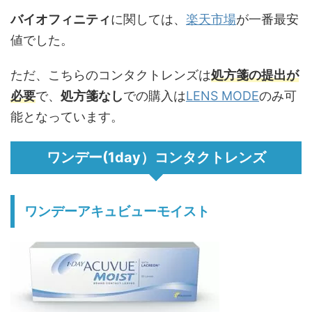
バイオフィニティ
に関しては、
楽天市場
が一番最安
値でした。
ただ、こちらのコンタクトレンズは
処方箋の提出が
必要
で、
処方箋なし
での購入は
LENS MODE
のみ可
能となっています。
ワンデー(1day）コンタクトレンズ
ワンデーアキュビューモイスト