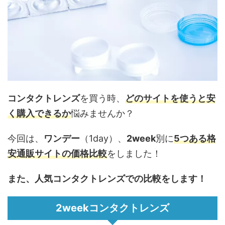
コンタクトレンズ
を買う時、
どのサイトを使うと
安
く
購入できるか
悩みませんか？
今回は、
ワンデー
（1day）、
2week
別に
5つある格
安通販サイトの価格比較
をしました！
また、人気コンタクトレンズでの比較をします！
2weekコンタクトレンズ