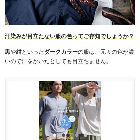
汗染みが目立たない服の色
ってご存知でしょうか？
黒
や
紺
といった
ダークカラー
の服は、元々の色が濃
いので汗をかいたとしても目立ちません。