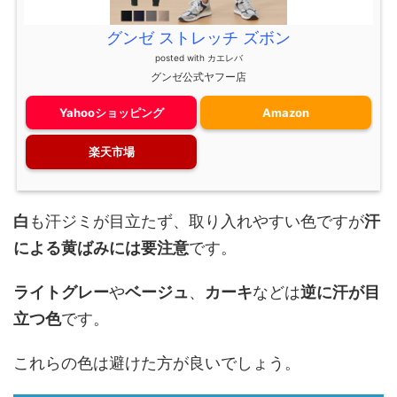
グンゼ ストレッチ ズボン
posted with
カエレバ
グンゼ公式ヤフー店
Yahooショッピング
Amazon
楽天市場
白
も汗ジミが目立たず、取り入れやすい色ですが
汗
による黄ばみには要注意
です。
ライトグレー
や
ベージュ
、
カーキ
などは
逆に汗が目
立つ色
です。
これらの色は避けた方が良いでしょう。