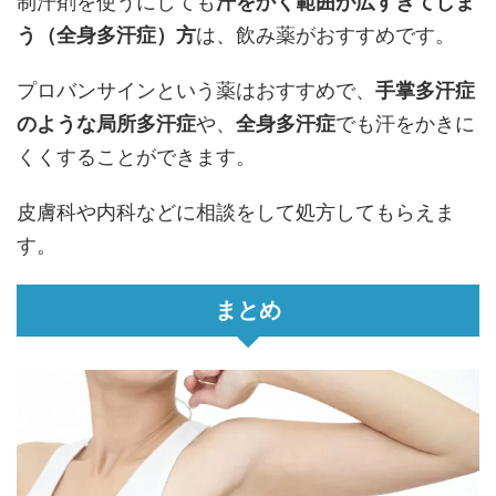
制汗剤を使うにしても
汗をかく範囲が広すぎてしま
う（全身多汗症）方
は、飲み薬がおすすめです。
プロバンサインという薬はおすすめで、
手掌多汗症
のような局所多汗症
や、
全身多汗症
でも汗をかきに
くくすることができます。
皮膚科や内科などに相談をして処方してもらえま
す。
まとめ