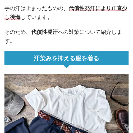
手の汗は止まったものの、
代償性発汗
により正直少
し後悔
しています。
そのため、
代償性発汗
への対策について紹介しま
す。
汗染みを抑える服を着る