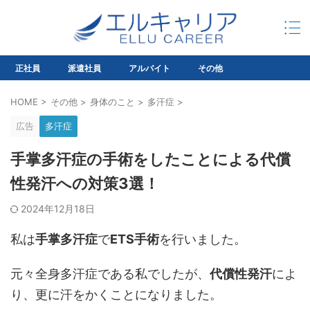
正社員
派遣社員
アルバイト
その他
HOME
>
その他
>
身体のこと
>
多汗症
>
広告
多汗症
手掌多汗症の手術をしたことによる代償
性発汗への対策3選！
2024年12月18日
私は
手掌多汗症
で
ETS手術
を行いました。
元々全身多汗症である私でしたが、
代償性発汗
によ
り、更に汗をかくことになりました。