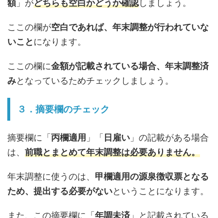
額
」が
どちらも空白かどうか確認
しましょう。
ここの欄が
空白であれば、年末調整が行われていな
いこと
になります。
ここの欄に
金額が記載されている場合、年末調整済
み
となっているためチェックしましょう。
３．摘要欄のチェック
摘要欄に「
丙欄適用
」「
日雇い
」の記載がある場合
は、
前職とまとめて年末調整は必要ありません。
年末調整に使うのは、
甲欄適用の源泉徴収票となる
ため、提出する必要がない
ということになります。
また、この摘要欄に「
年調未済
」と記載されている