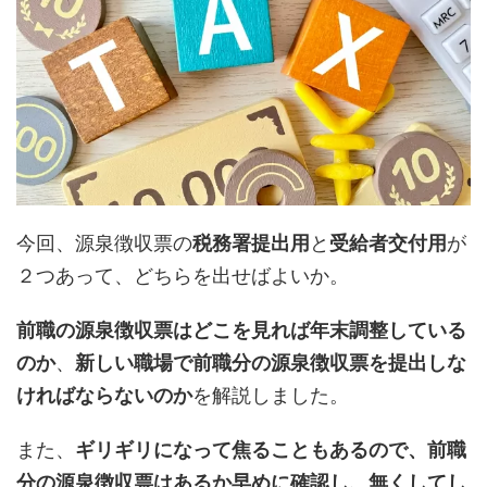
今回、源泉徴収票の
税務署提出用
と
受給者交付用
が
２つあって、どちらを出せばよいか。
前職の源泉徴収票はどこを見れば年末調整している
のか
、
新しい職場で前職分の源泉徴収票を提出しな
ければならないのか
を解説しました。
また、
ギリギリになって焦ることもあるので、前職
分の源泉徴収票はあるか早めに確認し、無くしてし