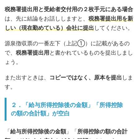
税務署提出用
と
受給者交付用
の２枚手元にある場合
は、先に結論をお話ししますと、
税務署提出用を新
しい（現在勤めている）会社に提出
してください。
源泉徴収票の一番左下（上記①）に記載があるの
で、
税務署提出用
と書かれているものを提出しまし
ょう。
また出すときは、
コピーではなく、原本を提出
しま
す。
２．「給与所得控除後の金額」「所得控除
の額の合計額」が空白
「
給与所得控除後の金額
」「
所得控除の額の合計